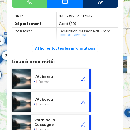
GPS:
44.153991; 4.212647
Département:
Gard (30)
Contact:
Fédération de Pêche du Gard
+330466029161
Espèces de
Carnassier, carpe, poisson
poissons:
blanc
Afficher toutes les informations
Cours d'eau d'une longueur de 3.36 km classé en 2ème
catégorie piscicole à cet emplacement.
Lieux à proximité:
L'Aubarou
France
L'Aubarou
France
Valat de la
Cassagne
France