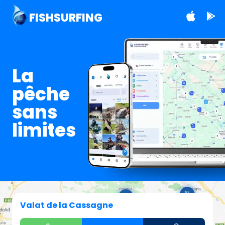
FISHSURFING
La
pêche
sans
limites
Valat de la Cassagne