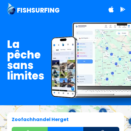
FISHSURFING
La
pêche
sans
limites
Zoofachhandel Herget