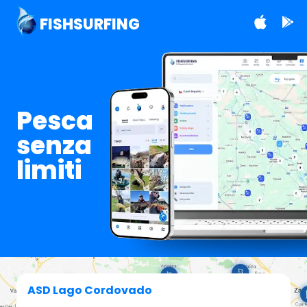
FISHSURFING
Pesca
senza
limiti
ASD Lago Cordovado