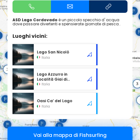
ASD Lago Cordovado
è un piccolo specchio d' acqua
dove passare divertenti e spensierate giornate di pesca..
Luoghi vicini:
Lago San Nicolò
Italia
Lago Azzurro in
Località Giai di
Gruaro
Italia
Oasi Ca’ del Lago
Italia
Vai alla mappa di Fishsurfing