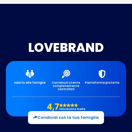
LOVEBRAND
Adatto alle famiglie
Contenuti utente
Piattaforma protetta
completamente
controllati
4,7
Valutazione media
Condividi con la tua famiglia