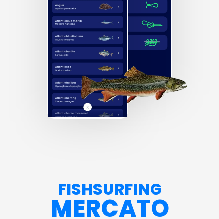
FISHSURFING
MERCATO