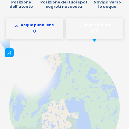
Posizione
Posizione dei tuoi spot
Naviga verso
dell'utente
segreti nascosta
le acque
Acque pubbliche
Acque private
Taunus-Fishing-Lodge
Germania
Łowisko Głęboka Woda
Smolarzyny
Polonia
Welna Eco Spa Resort
Russia