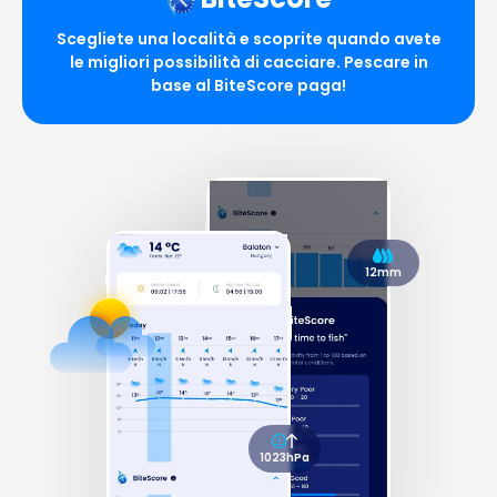
Scegliete una località e scoprite quando avete
le migliori possibilità di cacciare. Pescare in
base al BiteScore paga!
12mm
1023hPa