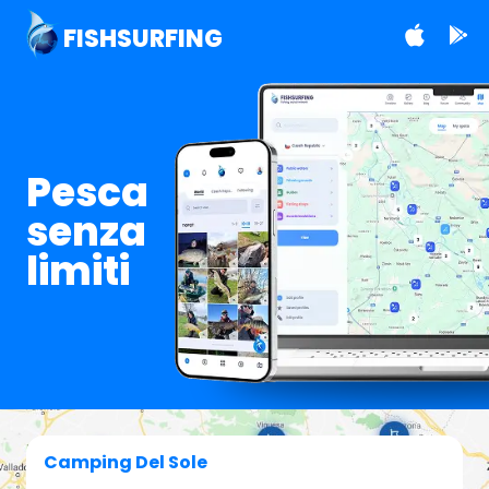
FISHSURFING
Pesca
senza
limiti
Camping Del Sole