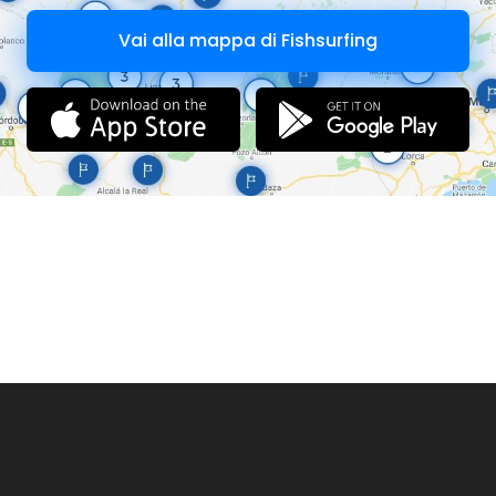
Vai alla mappa di Fishsurfing