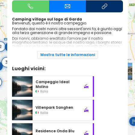
Camping village sul lago di Garda
Benvenuti, questo è il nostro campeggio.
Fondato dai nostri nonni oltre sessant'anni fa, è giunto oggi
alla terza generazione di grande impegno e passione.
Dai nonni, abbiamo ereditato l'amore per il nostro
magnifico territorio: le acque del nostro lago, i borghi storici
delle sue rive, le colline moreniche...ma soprattutto l'amore
per l'ospitalità.
Mostra tutte le informazioni
Da oltre sessant'anni ci piace pensare che i nostri ospiti si
sentano come noi: a casa, anche in vacanza.
Conosciamo bene le famiglie perché anche noi siamo una
Luoghi vicini:
grande, bellissima famiglia: per questo, grazie anche al
nostro appassionato staff, curiamo ogni dettaglio
pensando alle vostre esigenze e desideri, con un occhio di
riguardo per i più piccoli.
Campeggio Ideal
Molino
Siamo immersi nel verde della macchia mediterranea,
affacciati direttamente sul lago, a pochi passi dalla storia
Italia
dei nostri borghi, in una splendida insenatura del Lago di
Garda.
Villenpark Sanghen
Italia
Residence Onda Blu