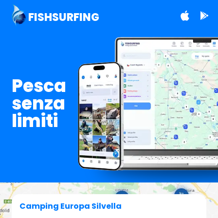
FISHSURFING
Pesca
senza
limiti
Camping Europa Silvella