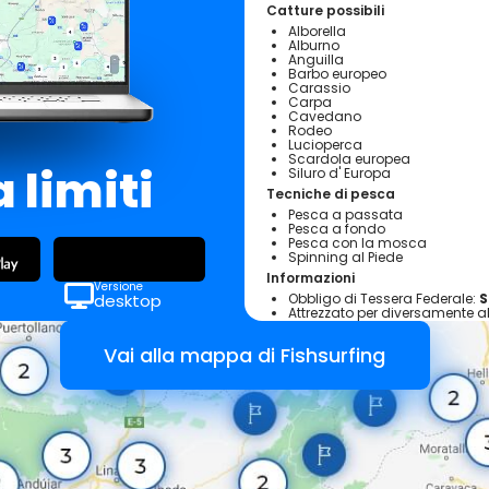
Catture possibili
Alborella
Alburno
Anguilla
Barbo europeo
Carassio
Carpa
Cavedano
Rodeo
Lucioperca
Scardola europea
 limiti
Siluro d' Europa
Tecniche di pesca
Pesca a passata
Pesca a fondo
Pesca con la mosca
Spinning al Piede
Informazioni
Versione
Obbligo di Tessera Federale:
S
desktop
Attrezzato per diversamente ab
Tesserati subito
Regolamento interno
Vai alla mappa di Fishsurfing
Prontuario per la pesca dilettanti
Nelle acque convenzionate FIPSAS è
Contatti / Rilascio Permessi
Vedi sito WWW.fipsascremona.it
Negozi convenzionati :