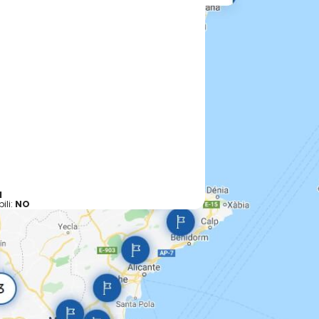
I
ili:
NO
stica nel Bacino N. 2 - ASTA FIUME PO
 fatto divieto assoluto di pesca con le reti.