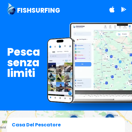
FISHSURFING
Pesca
senza
limiti
Casa Del Pescatore