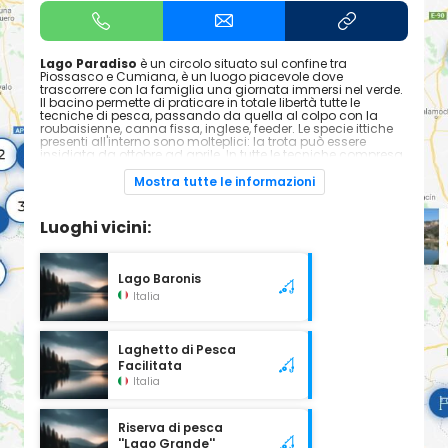
Lago Paradiso
è un circolo situato sul confine tra
Piossasco e Cumiana, è un luogo piacevole dove
trascorrere con la famiglia una giornata immersi nel verde.
Il bacino permette di praticare in totale libertà tutte le
tecniche di pesca, passando da quella al colpo con la
roubaisienne, canna fissa, inglese, feeder. Le specie ittiche
presenti all'interno sono molteplici: la trota può essere
insidiata da ottobre ad aprile. In tutte le tecniche compresa
il trout area con gli spoon. Mentre negli altri mesi carpe,
carassi, amur, pesci gatto, scardole e cavedani sono in
Mostra tutte le informazioni
piena attività!
Luoghi vicini:
Lago Baronis
Italia
Laghetto di Pesca
Facilitata
Italia
Riserva di pesca
''Lago Grande''