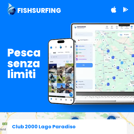
FISHSURFING
Pesca
senza
limiti
Club 2000 Lago Paradiso