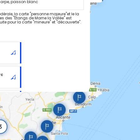
carpe, poisson blanc
dérale, la carte "personne majeure"et le la
es des "Étangs de Marne la Vallée" est
tuite pour la carte "mineure" et "découverte".
rc