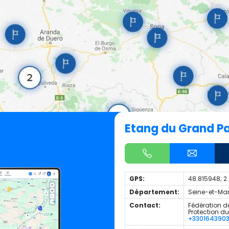
Etang du Grand P
GPS:
48.815948; 
Département:
Seine-et-Mar
Contact:
Fédération de
Protection d
+330164390