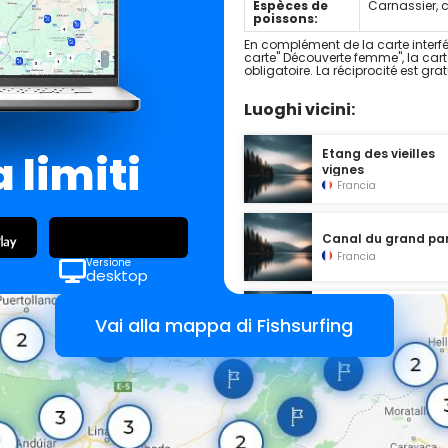
Espèces de
Carnassier, 
poissons:
En complément de la carte interfé
carte" Découverte femme", la cart
obligatoire. La réciprocité est gra
Luoghi vicini:
Etang des vieilles
 limiti
vignes
Francia
Canal du grand pa
Francia
Versione
desktop
Etang de la mare
Vai alla mappa di Fishsurfing
d'Auvergne
Francia