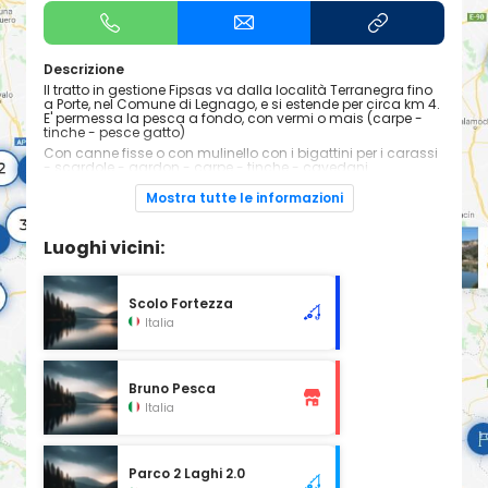
Descrizione
Il tratto in gestione Fipsas va dalla località Terranegra fino
a Porte, nel Comune di Legnago, e si estende per circa km 4.
E' permessa la pesca a fondo, con vermi o mais (carpe -
tinche - pesce gatto)
Con canne fisse o con mulinello con i bigattini per i carassi
- scardole - gardon - carpe - tinche - cavedani.
Mostra tutte le informazioni
Come arrivare
ss. Transpolesana uscita Legnago seguire le indicazioni per
Terranegra
Luoghi vicini:
Catture possibili
Alborella
Pesce gatto
Scolo Fortezza
Anguilla
Italia
Carassio
Carpa
Persico sole
Cavedano
Black Bass
Bruno Pesca
Persico reale
Italia
Triotto
Rutilo Gardons
Scardola europea
Siluro d' Europa
Tinca
Parco 2 Laghi 2.0