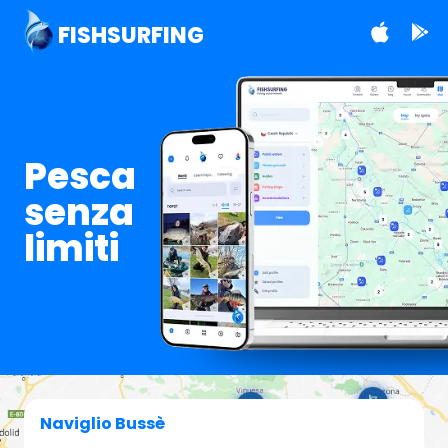
FISHSURFING
Pesca
senza
limiti
Naviglio Bussè