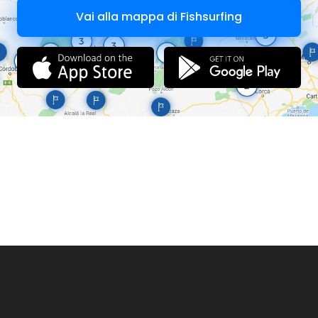
Vai alla mappa di Fishsurfing