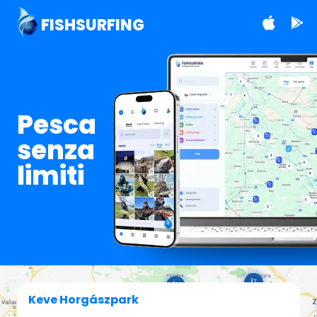
FISHSURFING
Pesca
senza
limiti
Keve Horgászpark