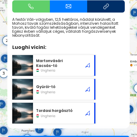
A festői Váli-völgyben, 12,5 hektáros, náddal körülvett, a
Mohosz tavak szomszédsáságban, intenzíven halasított
tavon, kiváló fogási lehetőségekkel várjuk vendégeinket.
Egész évben vállaljuk céges, vállalati horgászversenyek
lebonyolítását.
Luoghi vicini:
Martonvásári
Kacsás-tó
Ungheria
Gyúrói-tó
Ungheria
Tordasi horgásztó
Ungheria