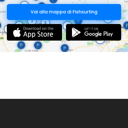
Vai alla mappa di Fishsurfing