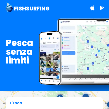
FISHSURFING
Pesca
senza
limiti
L'Esca