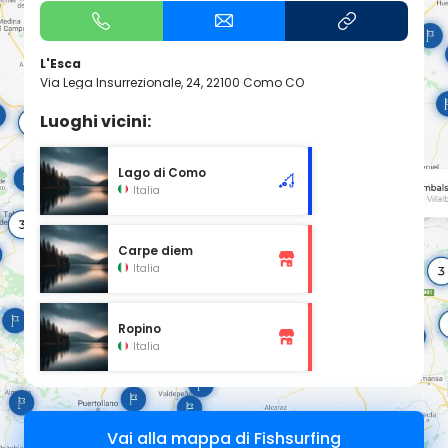
L'Esca
Via Lega Insurrezionale, 24, 22100 Como CO
Luoghi vicini:
Lago di Como
Italia
Carpe diem
Italia
Ropino
Italia
Vai alla mappa di Fishsurfing