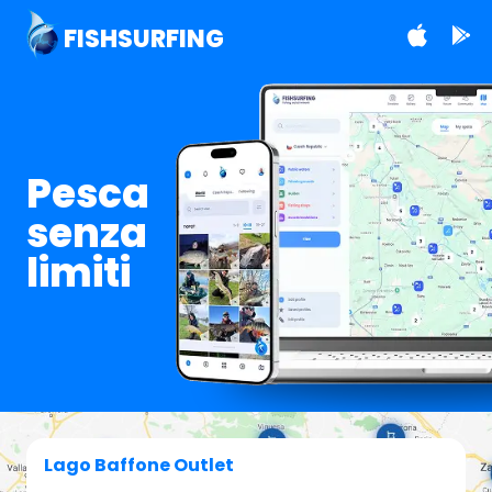
FISHSURFING
Pesca
senza
limiti
Lago Baffone Outlet