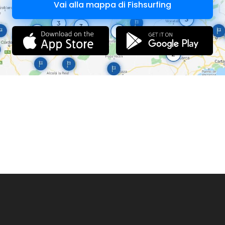
Vai alla mappa di Fishsurfing