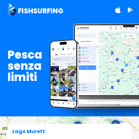
FISHSURFING
Pesca
senza
limiti
Lago Murett