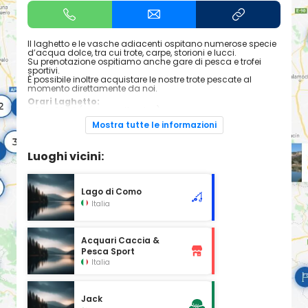
Il laghetto e le vasche adiacenti ospitano numerose specie
d’acqua dolce, tra cui trote, carpe, storioni e lucci.
Su prenotazione ospitiamo anche gare di pesca e trofei
sportivi.
È possibile inoltre acquistare le nostre trote pescate al
momento direttamente da noi.
Orari Laghetto:
8:30 - 22:00 (marzo-settembre)
8:30 - 18:30 (ottobre-febbraio)
Mostra tutte le informazioni
Lunedì pomeriggio e martedì chiuso
Orari Vasche:
08:30 - 11:30
Luoghi vicini:
15:00 - 18:30
Lago di Como
Italia
Acquari Caccia &
Pesca Sport
Italia
Jack