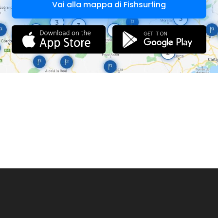
Vai alla mappa di Fishsurfing