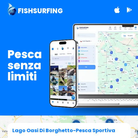
FISHSURFING
Pesca
senza
limiti
Lago Oasi Di Borghetto-Pesca Sportiva