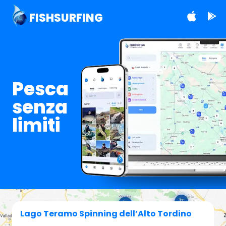
FISHSURFING
Pesca
senza
limiti
Lago Teramo Spinning dell’Alto Tordino