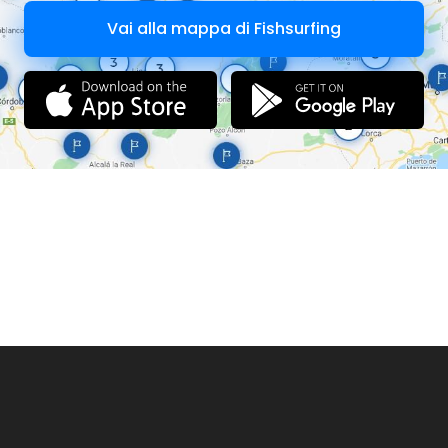
Vai alla mappa di Fishsurfing