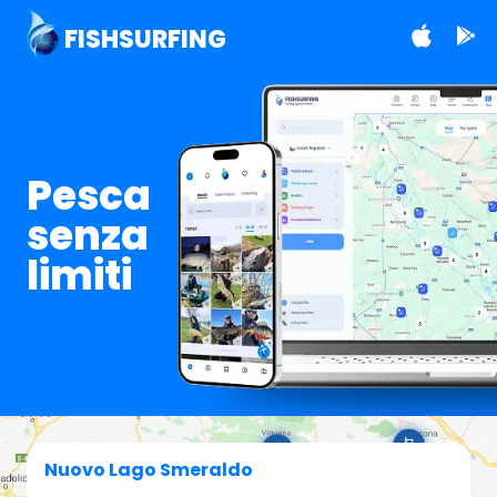
FISHSURFING
Pesca
senza
limiti
Nuovo Lago Smeraldo