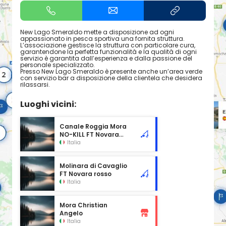
New Lago Smeraldo mette a disposizione ad ogni
appassionato in pesca sportiva una fornita struttura.
L’associazione gestisce la struttura con particolare cura,
garantendone la perfetta funzionalità e la qualità di ogni
servizio è garantita dall’esperienza e dalla passione del
personale specializzato.
Presso New Lago Smeraldo è presente anche un’area verde
con servizio bar a disposizione della clientela che desidera
rilassarsi.
Luoghi vicini:
Canale Roggia Mora
NO-KILL FT Novara
rosso
Italia
Molinara di Cavaglio
FT Novara rosso
Italia
Mora Christian
Angelo
Italia