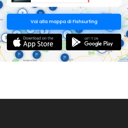
Vai alla mappa di Fishsurfing