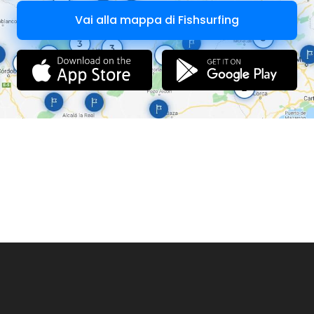
Vai alla mappa di Fishsurfing