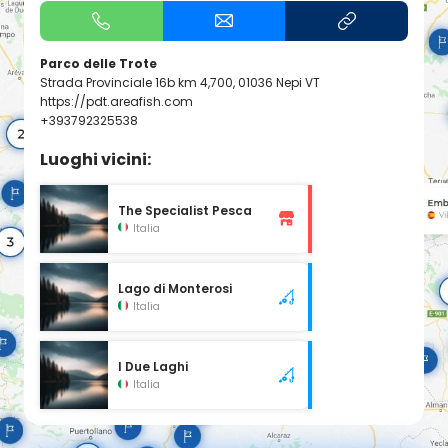
Parco delle Trote
Strada Provinciale 16b km 4,700, 01036 Nepi VT
https://pdt.areafish.com
+393792325538
Luoghi vicini:
The Specialist Pesca
Italia
Lago di Monterosi
Italia
I Due Laghi
Italia