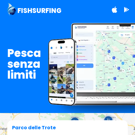
FISHSURFING
Pesca
senza
limiti
Parco delle Trote