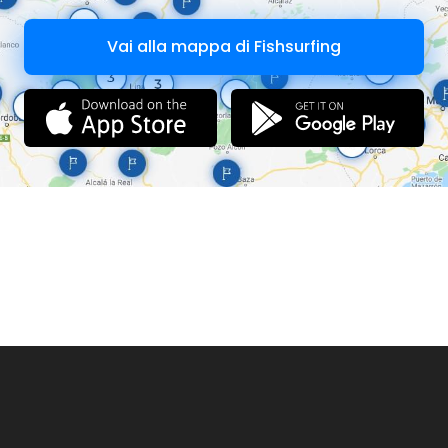
Vai alla mappa di Fishsurfing