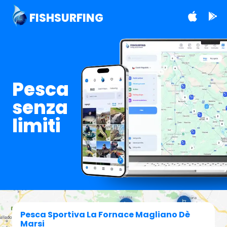
FISHSURFING
Pesca
senza
limiti
Pesca Sportiva La Fornace Magliano Dè
Marsi