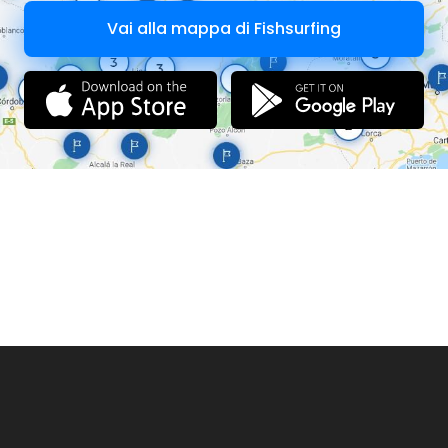
Vai alla mappa di Fishsurfing