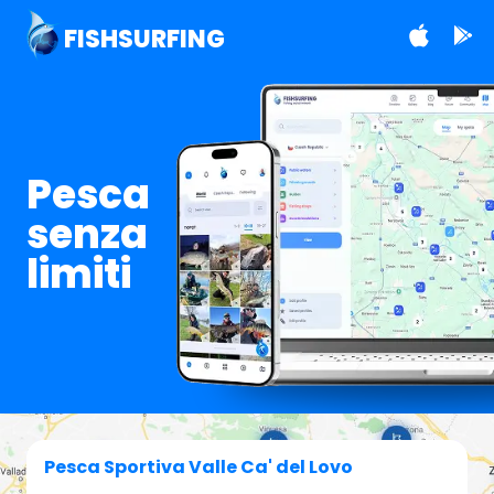
FISHSURFING
Pesca
senza
limiti
Pesca Sportiva Valle Ca' del Lovo