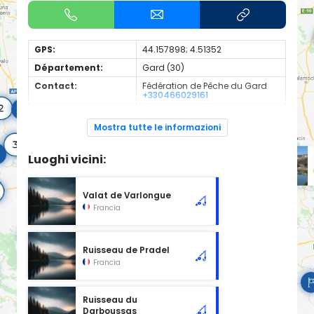
GPS:
44.157898; 4.51352
Département:
Gard (30)
Contact:
Fédération de Pêche du Gard
+330466029161
Espèces de
Carnassier, carpe, poisson
poissons:
blanc
Mostra tutte le informazioni
Cours d'eau d'une longueur de 0.69 km classé en 2ème
catégorie piscicole à cet emplacement.
Luoghi vicini:
Valat de Varlongue
Francia
Ruisseau de Pradel
Francia
Ruisseau du
Darboussas