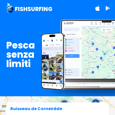
FISHSURFING
Pesca
senza
limiti
Ruisseau de Corneirède