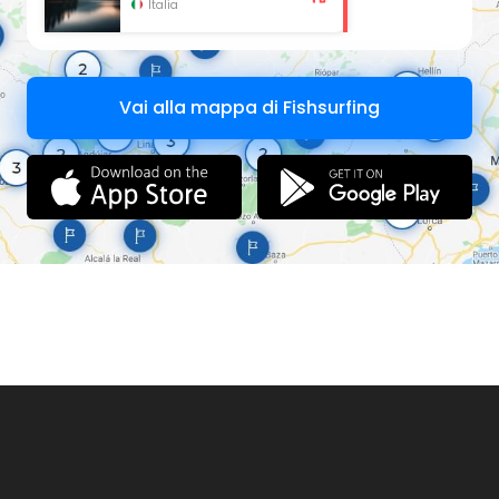
Italia
Vai alla mappa di Fishsurfing