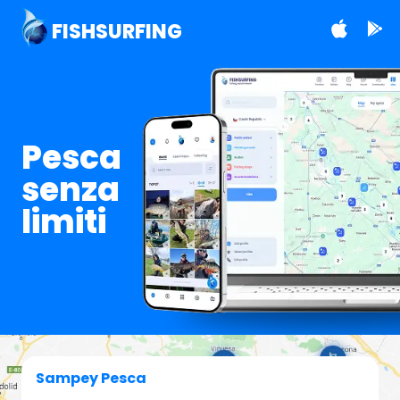
FISHSURFING
Pesca
senza
limiti
Sampey Pesca