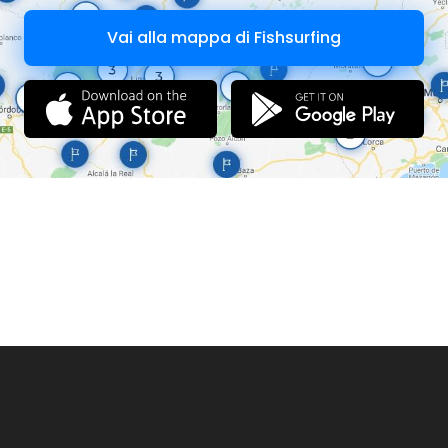
Vai alla mappa di Fishsurfing