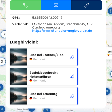
GPS:
52.655001; 12.007112
Verband:
LAV Sachsen-Anhalt , Stendaler AV, ASV
Cachau Arneburg
http://www.stendaler-anglerverein.de
Luoghi vicini:
Elbe bei Storkau/Elbe
Germania
Badekiesschacht
Hohengöhren
Germania
Elbe bei Arneburg
Germania