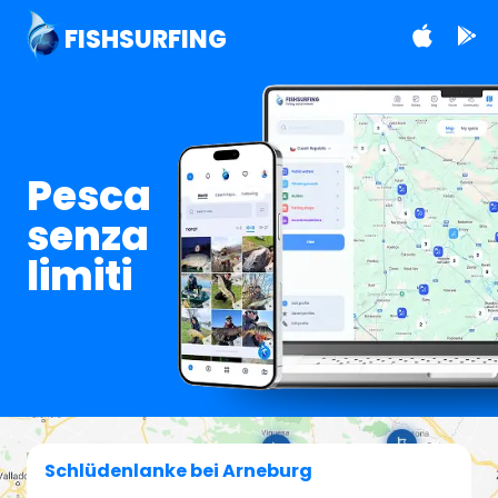
FISHSURFING
Pesca
senza
limiti
Schlüdenlanke bei Arneburg