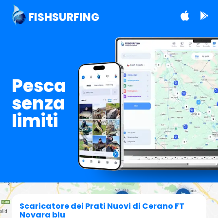
FISHSURFING
Pesca
senza
limiti
Scaricatore dei Prati Nuovi di Cerano FT
Novara blu