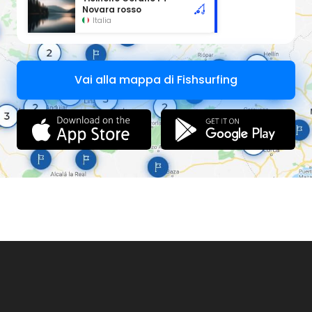
Regolamento interno
Novara rosso
REGOLE GENERALI
Italia
1. La quota massima giornalmente consentita è di 8 capi di
salmonidi di cui non più di 6 fario e 3 Kg. di altre specie
senza limite numerico.
2. Trota marmorata e ibrido non possono essere trattenuti e
vanno sempre rilasciati immediatamente e con la
Vai alla mappa di Fishsurfing
massima cura.
3. Ogni cattura trattenuta di trota fario o iridea va, subito
dopo averla effettuata, segnata indelebilmente sul
calendario con una X.
4. È’ obbligatorio, per un eventuale controllo, detenere il
pescato in vista e separato da quello di altri pescatori e, se
in vivo, solo ciprinidi in nassa ad almeno 5 anelli.
5. Ai fini di quantità, misura minima e periodo di divieto
vengono considerati tutti i pesci, anche se in vivo, di cui il
pescatore è in possesso all’atto del controllo.
6. Possono essere posti divieti temporanei di pesca per la
tutela della fauna ittica, per operazioni di recupero, per
eventi agonistico-promozionali od altri eccezionali.
7. La pesca con pasturatore (contenitore di pastura
collegato alla lenza) è consentita con un solo amo.
8. E’ vietato l’uso di artificiali armati con più di due ami
semplici o multipli.
9. È vietato svolgere manifestazioni agonistiche di qualsiasi
genere senza autorizzazione provinciale.
10. Ogni pescatore, ha il dovere di prestarsi al controllo, da
parte degli addetti alla sorveglianza, dei documenti, degli
attrezzi e di ogni mezzo atto a contenere pesci o esche.