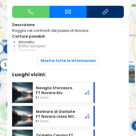
Descrizione
Roggia nei confronti del paese di Novara.
Catture possibili
Alborella
Barbo europeo
Carassio
Carpa
Gobione
Mostra tutte le informazioni
Cavedano
Vairone
Rutilo Gardons
Luoghi vicini:
Scardola scardafa
Lucioperca
Tecniche di pesca
Naviglio Sforzesco
Pesca a passata
FT Novara blu
Pesca a fondo
Pesca all' inglese
Italia
Feeder/Ledgering
Carp-fishing
Spinning al Piede
Molinara di Galliate
Pesca con la mosca
FT Novara rosso NO-
Informazioni
KILL
Italia
Obbligo di Tessera Federale:
SI
Attrezzato per diversamente abili:
NO
Tesserati subito
Ticinello Cerano FT