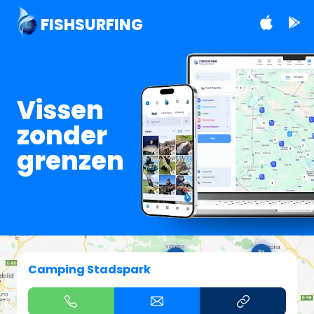
FISHSURFING
Vissen
zonder
grenzen
Camping Stadspark