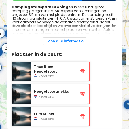
Camping Stadspark Groningen
is een 6 ha. grote
camping gelegen in het Stadspark van Groningen op
ongeveer 3,5 km van het stadscentrum. De camping heeft
110 stroomaansluitingen(4-6 A.), waarvan er 25 geschikt zijn
voor campers vanwege de verharde ondergrond. Naast
deze plaatsen beschikken we over een viertal velden(zonder
stroomaansluitingen) voor het plaatsen van tenten. Auto’s
mogen niet geparkeerd worden op de velden, maar altijd op
nabij gelegen parkeerplaatsen. Caravans worden door de
leiding van de camping geplaatst. Op het terrein bevinden
Toon alle informatie
zich 2 toiletgebouwen, restaurant ‘Eethuys Stadspark’ en de
receptie. Het terrein is volledig omgeven door water en heeft 1
ingang gelegen aan de Campinglaan.
Plaatsen in de buurt:
De camping ligt in het Stadspark, een 140 ha. groot park
aan de zuidwest zijde van de stad Groningen. Ooit is het
park aangelegd door een groot industrieel de heer J.E.
Titus Blom
Scholten. Naast een mooie wandellocatie heeft het park een
Hengelsport
aantal markante plekken zoals de drafbaan(tevens
evenementen locatie), het Stadspark
Nederland
paviljoen(tegenwoordig Ni Hao) en een erg grote
kinderboerderij met speeltuin.
Hengelsportmekka
Nederland
Frits Kuiper
Nederland