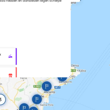
rraad hebben en aanbieden tegen scherpe
k