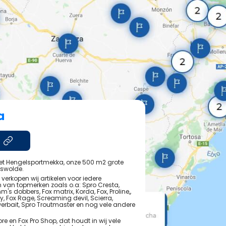
a
 met Hengelsportmekka, onze 500 m2 grote
rswolde.
verkopen wij artikelen voor iedere
n van topmerken zoals o.a: Spro Cresta,
's dobbers, Fox matrix, Korda, Fox, Proline,,
y, Fox Rage, Screaming devil, Scierra,
erbait, Spro Troutmaster en nog vele andere
ore en Fox Pro Shop, dat houdt in wij vele