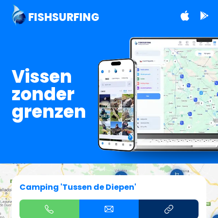
FISHSURFING
Vissen
zonder
grenzen
Camping 'Tussen de Diepen'