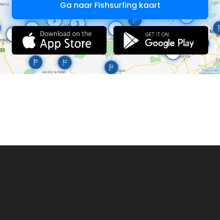
Ga naar Fishsurfing kaart