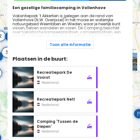
Een gezellige familiecamping in Vollenhove
Vakantiepark `t Akkertien is gelegen aan de rand van
Vollenhove (N.W. Overijssel) in het mooie en waterrijke
natuurgebied Weerribben en Wieden, waar je heerlijk kunt
vissen, fietsen wandelen en varen. De Camping beschikt
over toeristische kampeerplaatsen, camperplaatsen, een
prachtig chaletpark, een luxe groepsaccommodatie,
moderne vissershuisjes en een unieke helikopter om in te
overnachten. Er is een overdekt zwembad en ons team
Toon alle informatie
verzorgd animatie van 4 juli tot 15 augustus 2020. Op het
terrein is gratis wifi.
Plaatsen in de buurt:
Recreatiepark De
Voorst
Nederland
Recreatiepark Netl
Nederland
Camping 'Tussen de
Diepen'
Nederland