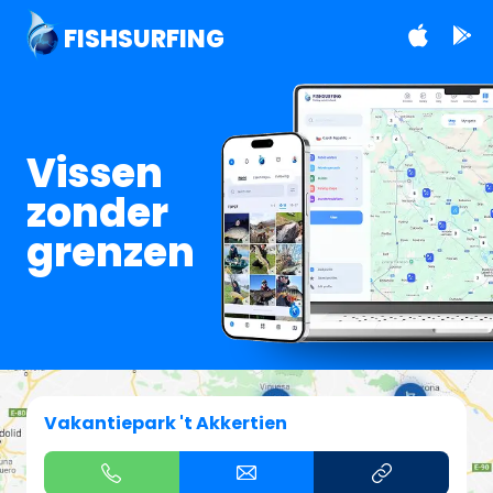
FISHSURFING
Vissen
zonder
grenzen
Vakantiepark 't Akkertien