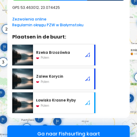
GPS
53.463012; 23.074425
Zezwolenia online
Regulamin okręgu PZW w Białymstoku
Plaatsen in de buurt:
Rzeka Brzozówka
Polen
Zalew Korycin
Polen
Łowisko Krasne Ryby
Polen
Ga naar Fishsurfing kaart