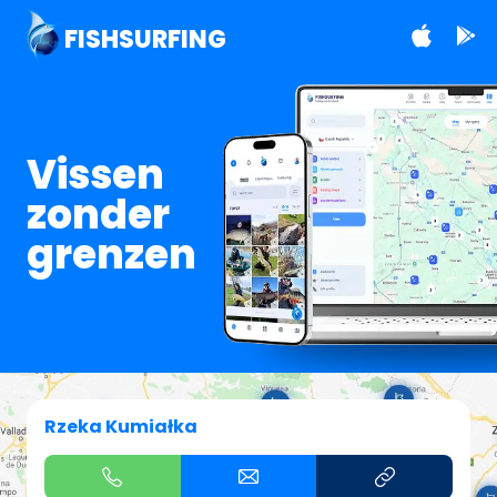
FISHSURFING
Vissen
zonder
grenzen
Rzeka Kumiałka