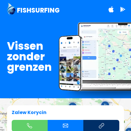
FISHSURFING
Vissen
zonder
grenzen
Zalew Korycin