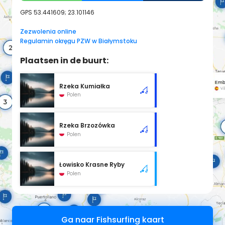
GPS
53.441609; 23.101146
Zezwolenia online
Regulamin okręgu PZW w Białymstoku
Plaatsen in de buurt:
Rzeka Kumiałka
Polen
Rzeka Brzozówka
Polen
Łowisko Krasne Ryby
Polen
Ga naar Fishsurfing kaart