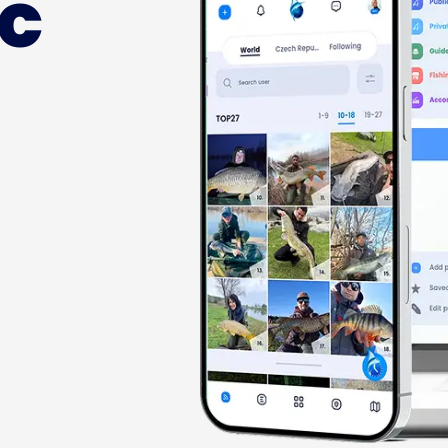
ic
Busines