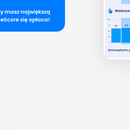
edy masz największą
teScore się opłaca!