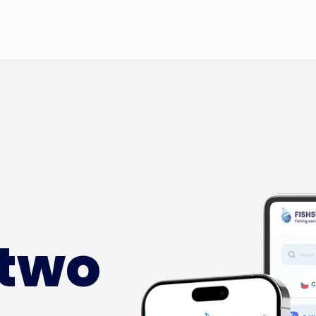
Rejestracja
Strona 
Blog
Informac
two
Fishsur