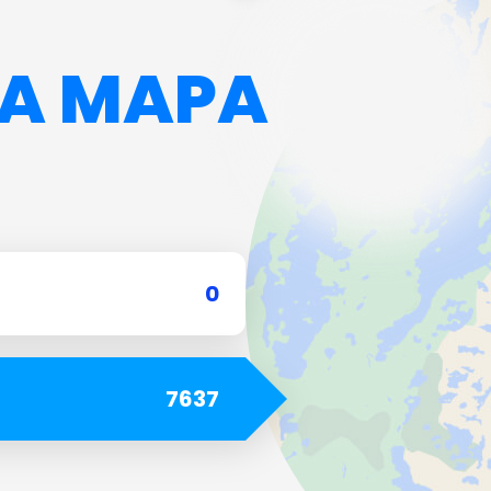
Lago Sette Fontane
A MAPA
Włochy