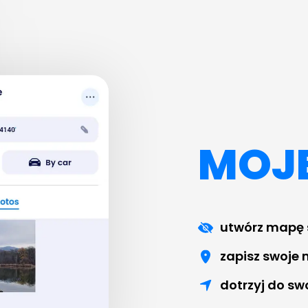
MOJE
utwórz mapę 
zapisz swoje 
dotrzyj do sw