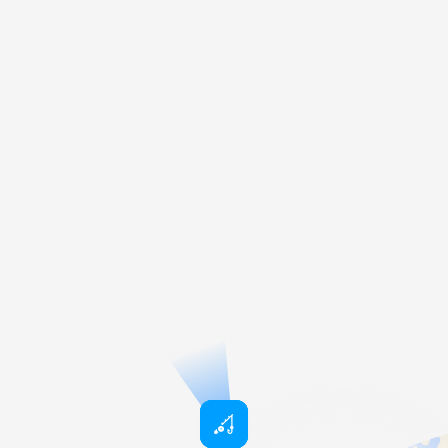
Coto Matagüés
Hiszpania
AREC Melgar 
Pisuerga)
Hiszpania