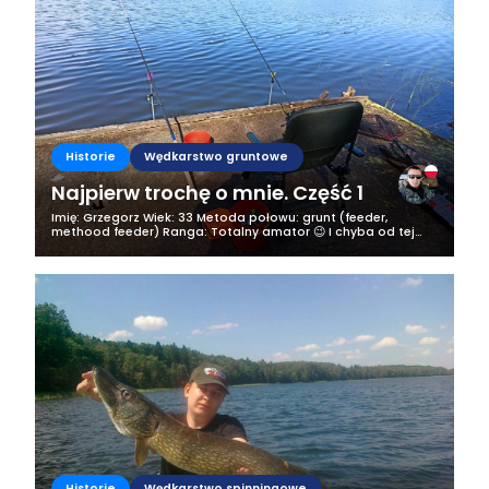
Historie
Wędkarstwo gruntowe
Najpierw trochę o mnie. Część 1
Imię: Grzegorz Wiek: 33 Metoda połowu: grunt (feeder,
methood feeder) Ranga: Totalny amator 😉 I chyba od tej
mojej rangi zaczniemy tego bloga i ten wpis. Jestem
samozwańczym totalnym amatorem...
Historie
Wędkarstwo spinningowe