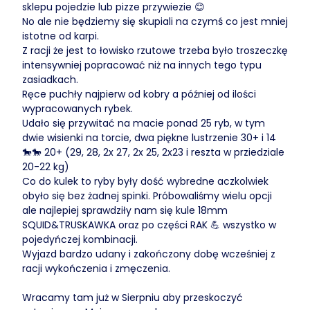
sklepu pojedzie lub pizze przywiezie 😊
No ale nie będziemy się skupiali na czymś co jest mniej
istotne od karpi.
Z racji że jest to łowisko rzutowe trzeba było troszeczkę
intensywniej popracować niż na innych tego typu
zasiadkach.
Ręce puchły najpierw od kobry a później od ilości
wypracowanych rybek.
Udało się przywitać na macie ponad 25 ryb, w tym
dwie wisienki na torcie, dwa piękne lustrzenie 30+ i 14
🐎🐎 20+ (29, 28, 2x 27, 2x 25, 2x23 i reszta w prziedziale
20-22 kg)
Co do kulek to ryby były dość wybredne aczkolwiek
obyło się bez żadnej spinki. Próbowaliśmy wielu opcji
ale najlepiej sprawdziły nam się kule 18mm
SQUID&TRUSKAWKA oraz po części RAK 💪 wszystko w
pojedyńczej kombinacji.
Wyjazd bardzo udany i zakończony dobę wcześniej z
racji wykończenia i zmęczenia.
Wracamy tam już w Sierpniu aby przeskoczyć