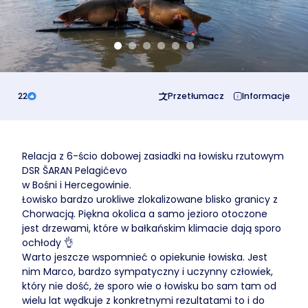
Business
22
Przetłumacz
Informacje
Relacja z 6-ścio dobowej zasiadki na łowisku rzutowym
DSR ŠARAN Pelagićevo
w Bośni i Hercegowinie.
Łowisko bardzo urokliwe zlokalizowane blisko granicy z
Chorwacją. Piękna okolica a samo jezioro otoczone
jest drzewami, które w bałkańskim klimacie dają sporo
ochłody 👌
Warto jeszcze wspomnieć o opiekunie łowiska. Jest
nim Marco, bardzo sympatyczny i uczynny człowiek,
który nie dość, że sporo wie o łowisku bo sam tam od
wielu lat wędkuje z konkretnymi rezultatami to i do