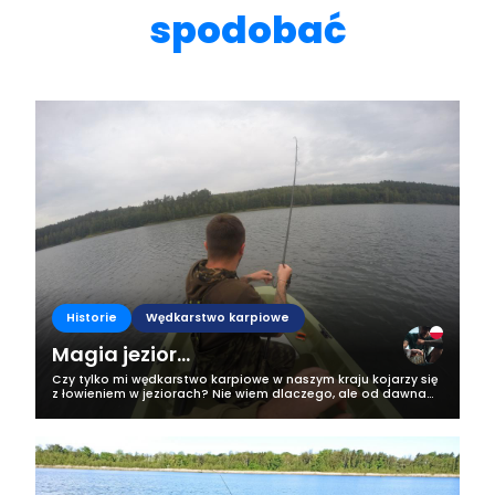
spodobać
Historie
Wędkarstwo karpiowe
Magia jezior...
Czy tylko mi wędkarstwo karpiowe w naszym kraju kojarzy się
z łowieniem w jeziorach? Nie wiem dlaczego, ale od dawna
właśnie taki obraz mam w swojej głowie i niech tak zostanie!
Kiedy wiosną tego...