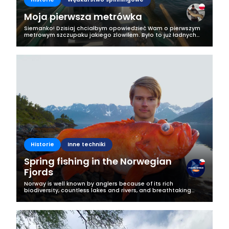
Moja pierwsza metrówka
Siemanko! Dzisiaj chciałbym opowiedzieć Wam o pierwszym
metrowym szczupaku jakiego zlowilem. Było to już ładnych
parę lat temu, nawet dokładnie nie pamiętam w którym roku.
Pamiętam za to, że było...
Historie
Inne techniki
Spring fishing in the Norwegian
Fjords
Norway is well known by anglers because of its rich
biodiversity, countless lakes and rivers, and breathtaking
Fjords. You fancy freshwater fishing - no problem! You can
target trophy pike, perch,...