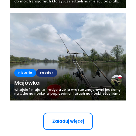
do moich znajomych którzy już siedzieli na miejscu od piątku.
Z piątku na sobotę nic się nie działo jedna jedyna ryba
została złapana na...
Historie
Feeder
Majówka
Witajcie 1 maja to tradycja ze ja wraz ze znajomymi jedziemy
na Odrę na nockę. W poprzednich latach na nocki jeździliśmy
już w marcu czy kwietniu, ten rok jest wyjątkowy poprzez
pogodę i ta nocka...
Załaduj więcej