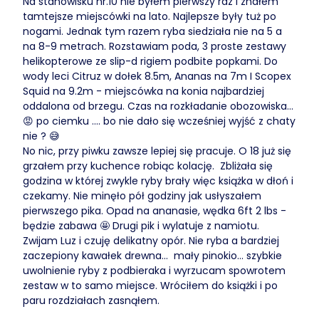
Na stanowisku nr.10 nie byłem pierwszy raz i znałem
tamtejsze miejscówki na lato. Najlepsze były tuż po
nogami. Jednak tym razem ryba siedziała nie na 5 a
na 8-9 metrach. Rozstawiam poda, 3 proste zestawy
helikopterowe ze slip-d rigiem podbite popkami. Do
wody leci Citruz w dołek 8.5m, Ananas na 7m I Scopex
Squid na 9.2m - miejscówka na konia najbardziej
oddalona od brzegu. Czas na rozkładanie obozowiska...
😡 po ciemku .... bo nie dało się wcześniej wyjść z chaty
nie ? 😅
No nic, przy piwku zawsze lepiej się pracuje. O 18 już się
grzałem przy kuchence robiąc kolację. Zbliżała się
godzina w której zwykle ryby brały więc książka w dłoń i
czekamy. Nie minęło pół godziny jak usłyszałem
pierwszego pika. Opad na ananasie, wędka 6ft 2 lbs -
będzie zabawa 🤩 Drugi pik i wylatuje z namiotu.
Zwijam Luz i czuję delikatny opór. Nie ryba a bardziej
zaczepiony kawałek drewna... mały pinokio... szybkie
uwolnienie ryby z podbieraka i wyrzucam spowrotem
zestaw w to samo miejsce. Wróciłem do książki i po
paru rozdziałach zasnąłem.