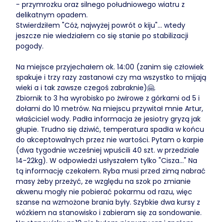
- przymrozku oraz silnego południowego wiatru z
delikatnym opadem.
Stwierdziłem "Cóż, najwyżej powrót o kiju"... wtedy
jeszcze nie wiedziałem co się stanie po stabilizacji
pogody.
Na miejsce przyjechałem ok. 14:00 (zanim się człowiek
spakuje i trzy razy zastanowi czy ma wszystko to mijają
wieki a i tak zawsze czegoś zabraknie)🤗.
Zbiornik to 3 ha wyrobisko po żwirowe z górkami od 5 i
dołami do 10 metrów. Na miejscu przywitał mnie Artur,
właściciel wody. Padła informacja że jesiotry gryzą jak
głupie. Trudno się dziwić, temperatura spadła w końcu
do akceptowalnych przez nie wartości. Pytam o karpie
(dwa tygodnie wcześniej wpuścili 40 szt. w przedziale
14-22kg). W odpowiedzi usłyszałem tylko "Cisza..." Na
tą informację czekałem. Ryba musi przed zimą nabrać
masy żeby przeżyć, ze względu na szok po zmianie
akwenu mogły nie pobierać pokarmu od razu, więc
szanse na wzmożone brania były. Szybkie dwa kursy z
wózkiem na stanowisko i zabieram się za sondowanie.