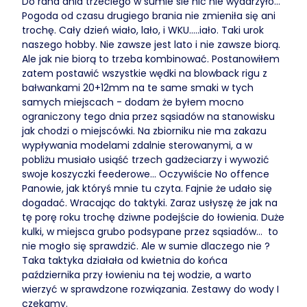
Do rana dnia trzeciego w sumie sie nic nie wydarzyło...
Pogoda od czasu drugiego brania nie zmieniła się ani
trochę. Cały dzień wiało, lało, i WKU.....iało. Taki urok
naszego hobby. Nie zawsze jest lato i nie zawsze biorą.
Ale jak nie biorą to trzeba kombinować. Postanowiłem
zatem postawić wszystkie wędki na blowback rigu z
bałwankami 20+12mm na te same smaki w tych
samych miejscach - dodam że byłem mocno
ograniczony tego dnia przez sąsiadów na stanowisku
jak chodzi o miejscówki. Na zbiorniku nie ma zakazu
wypływania modelami zdalnie sterowanymi, a w
pobliżu musiało usiąść trzech gadżeciarzy i wywozić
swoje koszyczki feederowe... Oczywiście No offence
Panowie, jak któryś mnie tu czyta. Fajnie że udało się
dogadać. Wracając do taktyki. Zaraz usłyszę że jak na
tę porę roku trochę dziwne podejście do łowienia. Duże
kulki, w miejsca grubo podsypane przez sąsiadów... to
nie mogło się sprawdzić. Ale w sumie dlaczego nie ?
Taka taktyka działała od kwietnia do końca
października przy łowieniu na tej wodzie, a warto
wierzyć w sprawdzone rozwiązania. Zestawy do wody I
czekamy.