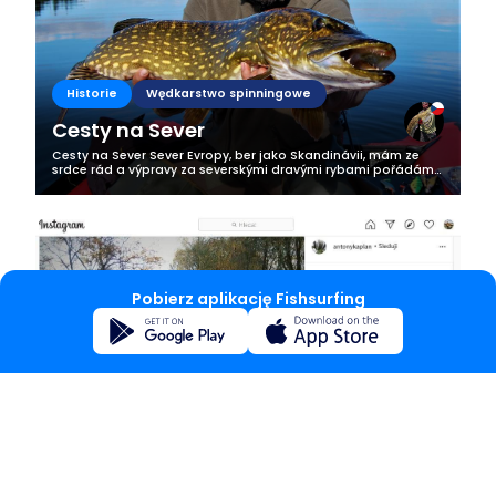
Historie
Wędkarstwo spinningowe
Cesty na Sever
Cesty na Sever Sever Evropy, ber jako Skandinávii, mám ze
srdce rád a výpravy za severskými dravými rybami pořádám
již hezkou řádku let. Vždy mám ambici navštívit nová místa,
ale rád se vracím na...
Pobierz aplikację Fishsurfing
Historie
Inne techniki
Přístupnost a zákazy
Dnes bych rád upozornil na jednu drobnou vadu na kráse,
která mi asi jako nejednomu rybáři drásá nervy a to jsou
některé zákazy lovu a v neposlední řadě i výstavba