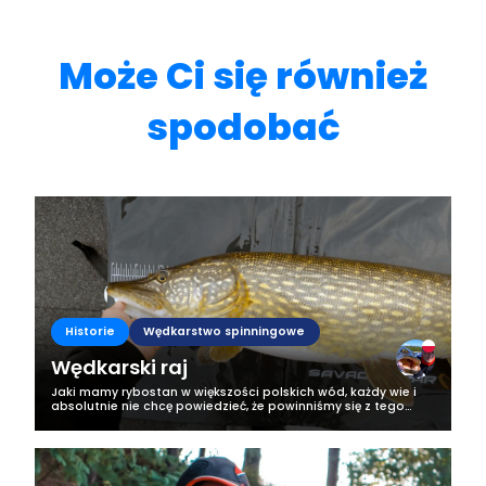
Może Ci się również
spodobać
Historie
Wędkarstwo spinningowe
Wędkarski raj
Jaki mamy rybostan w większości polskich wód, każdy wie i
absolutnie nie chcę powiedzieć, że powinniśmy się z tego
cieszyć, ale… Z każdej sytuacji da się wyciągnąć coś
pozytywnego. Wędkując w...