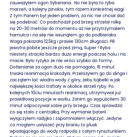
zauważyłem ogon Syberiana. No nie była to ryba
marzeń, a kolejny pinokio, tym razem konkretnej wagi.
Z tym Panem był jeden problem, za nic nie chciał dać
się podebrać. Co podchodził pod brzeg strzelał rolkę
na 20-30 metrów do momentu aż nie przytrzymałem
hamulca i na siłę nie wsunąłem go do podbieraka.
Waga pokazała 12,5kg i prawie 130cm długości. PB
jesiotra pobite jeszcze przed zimą, Super ! Ryba
niestety straciła bardzo dużo energii podczas holu i na
macie. Było ryzyko że nie wróci szybko do formy.
Dotlenianie za ogon dużo nie pomagało, 15 minut
trwała reanimacja krokodyla. Przełożyłem go do slinga i
zacząłem lać wiadra wody z góry, żeby bąbelki w jak
największej ilości trafiały w okolice skrzeli ryby. Po
kolejnych 10ciu minutach reanimacj, utrzymywał już
prawidłową pozycje w worku. Zanim go wypuściłem 30
minut odpoczywał sobie przy brzegu. Czas sprawdzić
co się stało z centralką. Przy wymianie baterii
wyłączyłem radyjko i zapomniałem włączyć. Jedyne
co mogłem usłyszeć przy braniu to plusk
wpadającego do wody rodpoda z całym rynsztunkiem.