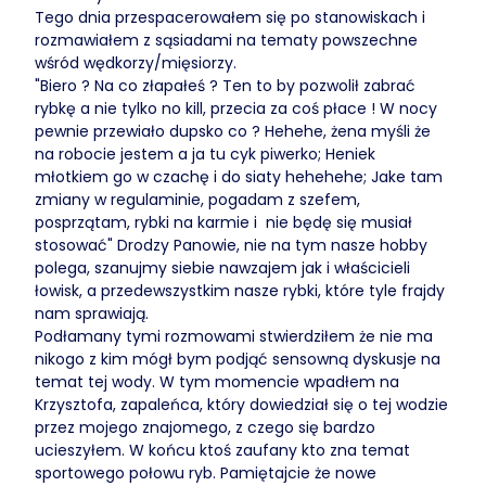
Tego dnia przespacerowałem się po stanowiskach i
rozmawiałem z sąsiadami na tematy powszechne
wśród wędkorzy/mięsiorzy.
"Biero ? Na co złapałeś ? Ten to by pozwolił zabrać
rybkę a nie tylko no kill, przecia za coś płace ! W nocy
pewnie przewiało dupsko co ? Hehehe, żena myśli że
na robocie jestem a ja tu cyk piwerko; Heniek
młotkiem go w czachę i do siaty hehehehe; Jake tam
zmiany w regulaminie, pogadam z szefem,
posprzątam, rybki na karmie i nie będę się musiał
stosować" Drodzy Panowie, nie na tym nasze hobby
polega, szanujmy siebie nawzajem jak i właścicieli
łowisk, a przedewszystkim nasze rybki, które tyle frajdy
nam sprawiają.
Podłamany tymi rozmowami stwierdziłem że nie ma
nikogo z kim mógł bym podjąć sensowną dyskusje na
temat tej wody. W tym momencie wpadłem na
Krzysztofa, zapaleńca, który dowiedział się o tej wodzie
przez mojego znajomego, z czego się bardzo
ucieszyłem. W końcu ktoś zaufany kto zna temat
sportowego połowu ryb. Pamiętajcie że nowe