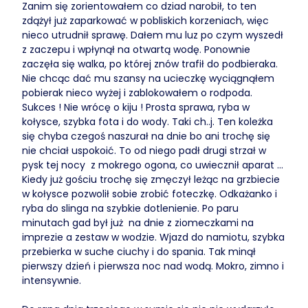
Zanim się zorientowałem co dziad narobił, to ten
zdążył już zaparkować w pobliskich korzeniach, więc
nieco utrudnił sprawę. Dałem mu luz po czym wyszedł
z zaczepu i wpłynął na otwartą wodę. Ponownie
zaczęła się walka, po której znów trafił do podbieraka.
Nie chcąc dać mu szansy na ucieczkę wyciągnąłem
pobierak nieco wyżej i zablokowałem o rodpoda.
Sukces ! Nie wrócę o kiju ! Prosta sprawa, ryba w
kołysce, szybka fota i do wody. Taki ch..j. Ten koleżka
się chyba czegoś naszurał na dnie bo ani trochę się
nie chciał uspokoić. To od niego padł drugi strzał w
pysk tej nocy z mokrego ogona, co uwiecznił aparat ...
Kiedy już gościu trochę się zmęczył leżąc na grzbiecie
w kołysce pozwolił sobie zrobić foteczkę. Odkażanko i
ryba do slinga na szybkie dotlenienie. Po paru
minutach gad był już na dnie z ziomeczkami na
imprezie a zestaw w wodzie. Wjazd do namiotu, szybka
przebierka w suche ciuchy i do spania. Tak minął
pierwszy dzień i pierwsza noc nad wodą. Mokro, zimno i
intensywnie.