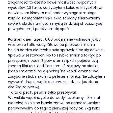
znajomości to często nowe możliwości wspólnych
wypadów. 😉I tak towarzyszyłem koledze Krzysztofowi
do wieczora kiedy to na Feeder wyciągnął małego
karpika. Pożegnałem się i lekko zawiany skierowałem
swoje kroki do namiotu z myślą że dzisiaj chociaż rybę
powąchałem, i położyłem się spać.
Poranek dzień trzeci, 6:00 budzi mnie walnięcie jakby
wiosłem o tafle wody. Głowa po poprzednim dniu
bolała bardzo ale trzeba było sprawdzić co się odwala.
Spława w zestawach. No to szybka zmiana taktyki po
przespanej nocce. Z powrotem slip-d z pojedynczą
tonącą 16stką. Układ Ten sam : 2 zestawy na słodko,
jeden śmierdziel na głębokiej "na konia" drobne pva
zasypane stick mixami z pelletem i pinką. Nie zdążyłem
wyrzucić drugiej wędki a pierwsza jedzie... jesiotr na
oko 2kg za płetwę...
- a to ci pech, pewnie tylko przepływał.
Wszystkie wędki szybko do wody i czekamy. 10 minut
nie minęło kolejne branie znowu na ananasa. Jesiotr
porównywalny do tego z pierwszej nocy ok. 7kg tylko