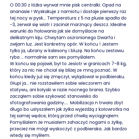
O 00:30 z łóżka wyrwał mnie pisk centralki. Opad na
ananasie ! Wyskakuje z namiotu i dostaje pierwszy raz
tej nocy w pysk... Temperatura z 5 na plusie spadła do
-3, zerwał się wiatr i zacinał marznący deszcz. Idealne
warunki do holowania jak sie domyślacie na
delikatnym kiju. Chwytam oszronionego Dwarfa i
zwijam luz. Jest konkretny opór. W końcu ! Jestem
tylko ja, ubrany w kalesony i bluzę. Na końcu zestawu
ryba ... normalnie sam sex pomyślałem.
W końcu się pojawił, był to Jesiotr w granicach 7-8 kg,
który za nic nie chciał się bliżej ze mną poznać. W
końcu kiedy już się zmęczył, wylądował w podbieraku.
Głupi ja... nie rozstawiłem sobie wieczorem ani
statywu, ani kołyski w razie nocnego brania. Szybko
zacząłem sobie szykować stanowisko do
sfotografowania gadziny.... Mobilizacja n trwała zbyt
długo bo usłyszałem jak żyłka wyjeżdżą z kołowrotka na
tej samej wędce, którą przed chwilą wyciągnąłem.
Pomyślałem że musiałem zahaczyć nogami o żyłkę,
przecież nie mógł wyskoczyć z podbieraka. Jak bardzo
wtedy się myliłem.