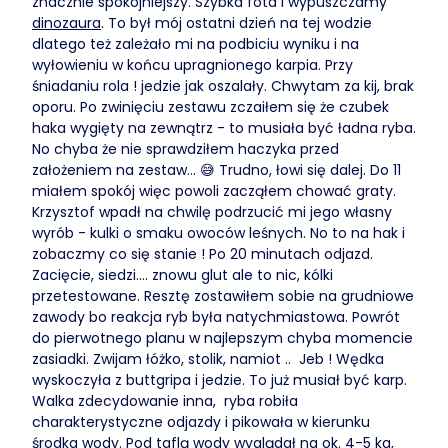
znacznie spokojniejszy. Szybka fota i wypuszczamy
dinozaura
. To był mój ostatni dzień na tej wodzie
dlatego też zależało mi na podbiciu wyniku i na
wyłowieniu w końcu upragnionego karpia. Przy
śniadaniu rola ! jedzie jak oszalały. Chwytam za kij, brak
oporu. Po zwinięciu zestawu zczaiłem się że czubek
haka wygięty na zewnątrz - to musiała być ładna ryba.
No chyba że nie sprawdziłem haczyka przed
założeniem na zestaw... 😅 Trudno, łowi się dalej. Do 11
miałem spokój więc powoli zacząłem chować graty.
Krzysztof wpadł na chwilę podrzucić mi jego własny
wyrób - kulki o smaku owoców leśnych. No to na hak i
zobaczmy co się stanie ! Po 20 minutach odjazd.
Zacięcie, siedzi.... znowu glut ale to nic, kólki
przetestowane. Resztę zostawiłem sobie na grudniowe
zawody bo reakcja ryb była natychmiastowa. Powrót
do pierwotnego planu w najlepszym chyba momencie
zasiadki. Zwijam łóżko, stolik, namiot .. Jeb ! Wędka
wyskoczyła z buttgripa i jedzie. To już musiał być karp.
Walka zdecydowanie inna, ryba robiła
charakterystyczne odjazdy i pikowała w kierunku
środka wody. Pod taflą wody wyglądał na ok. 4-5 kg,