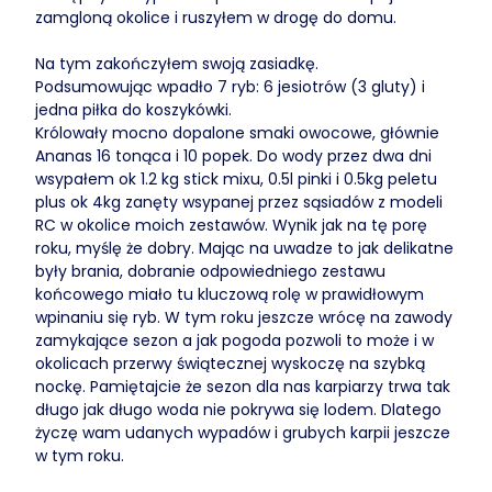
zamgloną okolice i ruszyłem w drogę do domu.
Na tym zakończyłem swoją zasiadkę.
Podsumowując wpadło 7 ryb: 6 jesiotrów (3 gluty) i
jedna piłka do koszykówki.
Królowały mocno dopalone smaki owocowe, głównie
Ananas 16 tonąca i 10 popek. Do wody przez dwa dni
wsypałem ok 1.2 kg stick mixu, 0.5l pinki i 0.5kg peletu
plus ok 4kg zanęty wsypanej przez sąsiadów z modeli
RC w okolice moich zestawów. Wynik jak na tę porę
roku, myślę że dobry. Mając na uwadze to jak delikatne
były brania, dobranie odpowiedniego zestawu
końcowego miało tu kluczową rolę w prawidłowym
wpinaniu się ryb. W tym roku jeszcze wrócę na zawody
zamykające sezon a jak pogoda pozwoli to może i w
okolicach przerwy świątecznej wyskoczę na szybką
nockę. Pamiętajcie że sezon dla nas karpiarzy trwa tak
długo jak długo woda nie pokrywa się lodem. Dlatego
życzę wam udanych wypadów i grubych karpii jeszcze
w tym roku.