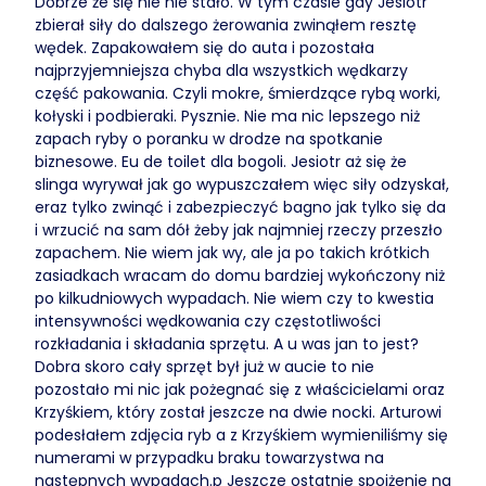
Dobrze że się nie nie stało. W tym czasie gdy Jesiotr
zbierał siły do dalszego żerowania zwinąłem resztę
wędek. Zapakowałem się do auta i pozostała
najprzyjemniejsza chyba dla wszystkich wędkarzy
część pakowania. Czyli mokre, śmierdzące rybą worki,
kołyski i podbieraki. Pysznie. Nie ma nic lepszego niż
zapach ryby o poranku w drodze na spotkanie
biznesowe. Eu de toilet dla bogoli. Jesiotr aż się że
slinga wyrywał jak go wypuszczałem więc siły odzyskał,
eraz tylko zwinąć i zabezpieczyć bagno jak tylko się da
i wrzucić na sam dół żeby jak najmniej rzeczy przeszło
zapachem. Nie wiem jak wy, ale ja po takich krótkich
zasiadkach wracam do domu bardziej wykończony niż
po kilkudniowych wypadach. Nie wiem czy to kwestia
intensywności wędkowania czy częstotliwości
rozkładania i składania sprzętu. A u was jan to jest?
Dobra skoro cały sprzęt był już w aucie to nie
pozostało mi nic jak pożegnać się z właścicielami oraz
Krzyśkiem, który został jeszcze na dwie nocki. Arturowi
podesłałem zdjęcia ryb a z Krzyśkiem wymieniliśmy się
numerami w przypadku braku towarzystwa na
następnych wypadach.p Jeszcze ostatnie spojżenie na