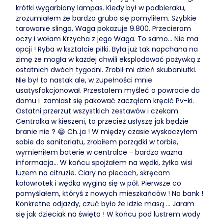
krótki wygarbiony lampas. Kiedy był w podbieraku,
zrozumiałem że bardzo grubo się pomyliłem. Szybkie
tarowanie slinga, Waga pokazuje 9.800. Przecieram
oczy i wołam Krzycha z jego Waga. To samo... Nie ma
opcji ! Ryba w kształcie piłki. Była już tak napchana na
zimę że mogła w każdej chwili eksplodować pożywką z
ostatnich dwóch tygodni. Zrobił mi dzień skubaniutki.
Nie był to nastak ale, w zupełności mnie
usatysfakcjonował. Przestałem myśleć o powrocie do
domu i zamiast się pakować zacząłem kręcić Pv-ki.
Ostatni przerzut wszystkich zestawów i czekam.
Centralka w kieszeni, to przecież usłyszę jak będzie
branie nie ? 😂 Ch..ja ! W między czasie wyskoczyłem
sobie do sanitariatu, zrobiłem porządki w torbie,
wymieniłem baterie w centralce - bardzo ważna
informacja... W końcu spojżałem na wędki, żyłka wisi
luzem na citruzie. Ciary na plecach, skręcam
kołowrotek i wędka wygina się w pół. Pierwsze co
pomyślałem, któryś z nowych mieszkańców ! Na bank !
Konkretne odjazdy, czuć było że idzie masą ... Jaram
się jak dzieciak na święta ! W końcu pod lustrem wody