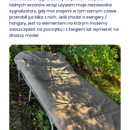
ładnych sezonów wciąż używam moje niezawodne
sygnalizatory, gdy moi znajomi w tym samym czasie
przerobili już kilka z nich. Jeśli chodzi o swingery /
hangary, jest to elementem na którym możemy
zaoszczędzić na początku i z biegiem lat wymienić na
droższy model.