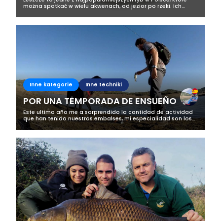
można spotkać w wielu akwenach, od jezior po rzeki. Ich
łowienie to prawdziwa przyjemność dla wędkarzy, ponieważ
te ryby, mimo swojej...
Inne kategorie
Inne techniki
POR UNA TEMPORADA DE ENSUEÑO
Este ultimo año me a sorprendido la cantidad de actividad
que han tenido nuestros embalses, mi especialidad son los
depredadores, mas concretamente el Black bass, y me a
parecido increíble la...