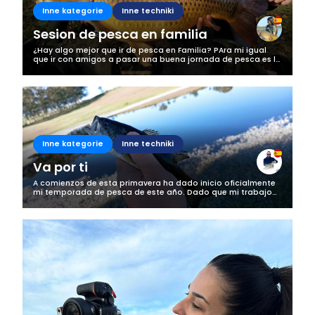
Inne kategorie
Inne techniki
Sesion de pesca en familia
¿Hay algo mejor que ir de pesca en Familia? PAra mi igual
que ir con amigos a pasar una buena jornada de pesca es lo
mejor, esta vez fuimos a navarra llevando a mi tio a que
recordará la pescaa...
Inne kategorie
Inne techniki
Va por ti
A comienzos de esta primavera ha dado inicio oficialmente
mi temporada de pesca de este año. Dado que mi trabajo
no me deja mucho tiempo libre no puedo bajar mucho al río
(que es donde están los...