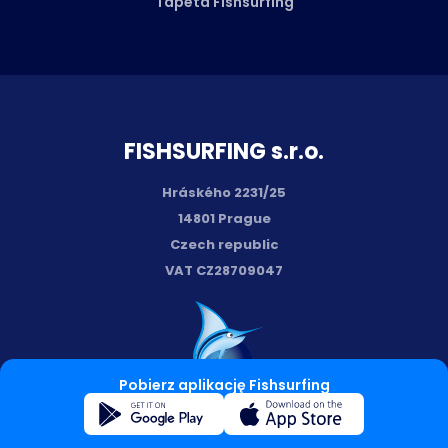
Tapeta Fishsurfing
FISH­SURFING s.r.o.
Hráského 2231/25
14801 Prague
Czech republic
VAT CZ28709047
Pobierz aplikację Fishsurfing