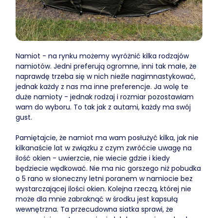
Namiot - na rynku możemy wyróżnić kilka rodzajów
namiotów. Jedni preferują ogromne, inni tak małe, że
naprawdę trzeba się w nich nieźle nagimnastykować,
jednak każdy z nas ma inne preferencje. Ja wolę te
duże namioty - jednak rodzaj i rozmiar pozostawiam
wam do wyboru. To tak jak z autami, każdy ma swój
gust.
Pamiętajcie, że namiot ma wam posłużyć kilka, jak nie
kilkanaście lat w związku z czym zwróćcie uwagę na
ilość okien - uwierzcie, nie wiecie gdzie i kiedy
będziecie wędkować. Nie ma nic gorszego niż pobudka
o 5 rano w słoneczny letni poranem w namiocie bez
wystarczającej ilości okien. Kolejna rzeczą, której nie
może dla mnie zabraknąć w środku jest kapsułą
wewnętrzna. Ta przecudowna siatka sprawi, że