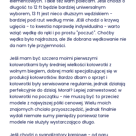
elementowych. Takie też wam polecam. Jeśli chodzi o
długość to 12 ft będzie bardziej uniwersalnym
wyborem, 13 ft jest nieco dłuższym wędziskiem -
bardziej pod rzut według mnie. JEśli chodzi o krzywą
ugięcia - to kwestia naprawdę indywidualna - warto
wziąć wędkę do ręki i po prostu "poczuć". Choćby
wędka była najdroższa, ale źle dobrana wędkowanie nie
da nam tyle przyjemności.
Jeśli mam być szczera moimi pierwszymi
kołowrotkami były średniej wielkości kołowrotki z
wolnym biegiem, dobrej marki specjalizującej się w
produkcji kołowrotków. Bardzo dbam o sprzęt i
kołowrotki były serwisowane regularnie, jednak działają
perfekcyjnie do dzisiaj. Morał? Lepiej zainwestować w
kołowrotki na początku - nie muszą być to przecież
modele z najwyższej półki cenowej. Wielu moich
znajomych chciało przyoszczędzić, jednak finalnie
wydali niemałe sumy pieniędzy ponieważ tanie
modele nie służyły wystarczająco długo.
Jeśli chodzi o sygnalizatory karpiowe - od paru