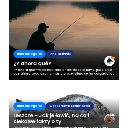
Inne kategorie
Inne techniki
¿Y ahora qué?
¿Y ahora qué?Ya he hablado antes de este tema, pero creo
que ahora toca decirlo más claro: el siluro se ha cargado la
pesca en mi zona, y no estamos hablando de una
exageración. Esto ya no es una...
Inne kategorie
Wędkarstwo spławikowe
Leszcze – Jak je łowić, na co i
ciekawe fakty o ty
Leszcze to jedne z najpopularniejszych ryb w Polsce, które