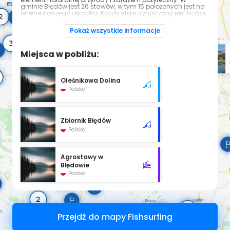
gminie Błędów jest 26 stawów, w tym 15 położonych jest na
terenie naszego ośrodka. Każdy staw oznaczony jest liczbą.
Łączna powierzchnia stawów wynosi około 13,6 ha.
Pokaż wszystkie informacje
Miejsca w pobliżu:
Oleśnikowa Dolina
Polska
Zbiornik Błędów
Polska
Agrostawy w
Błędowie
Polska
Przejdź do mapy Fishsurfing