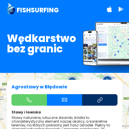
FISHSURFING
Wędkarstwo
bez granic
Agrostawy w Błędowie
Stawy i łowiska
Stawy naturalne, sztuczne zbiorniki, źródła to
charakterystyczny element naszej okolicy, a konkretnie
terenów, na których położony jest nasz ośrodek. Piękny to
element naturalnej przyrody i zarazem pożyteczny. W