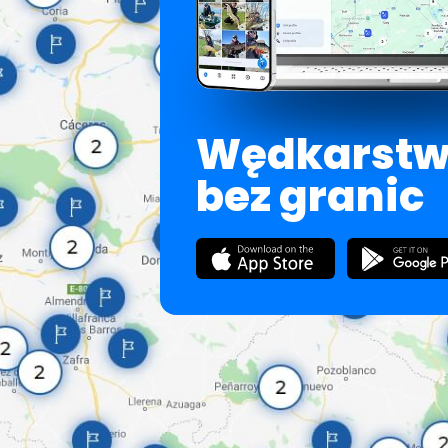
Wędkarst
bez granic