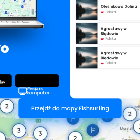
Oleśnikowa Dolina
Polska
Agrostawy w
Błędowie
Polska
wo
Agrostawy w
Błędowie
Polska
Wersja na
komputer
Przejdź do mapy Fishsurfing