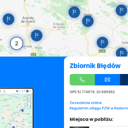
Zbiornik Błędów
GPS
51.774679; 20.695962
Zezwolenia online
Regulamin okręgu PZW w Radomi
Miejsca w pobliżu: