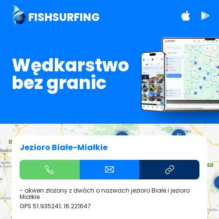
FISHSURFING
Wędkarstwo
bez granic
Jezioro Białe-Miałkie
- akwen złożony z dwóch o nazwach jezioro Białe i jezioro
Miałkie
GPS
51.935241; 16.221647