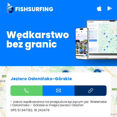
FISHSURFING
Wędkarstwo
bez granic
Jezioro Osłonińsko-Górskie
- zakaz wędkowania na przepuście łączącym jez. Wieleńskie
i Osłonińsko - Górskie w miejscowości Osłonin
GPS
51.947192; 16.242476