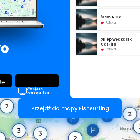
Śrem A Gaj
Polska
Sklep wędkarski
wo
CatFish
Polska
Wersja na
komputer
Przejdź do mapy Fishsurfing