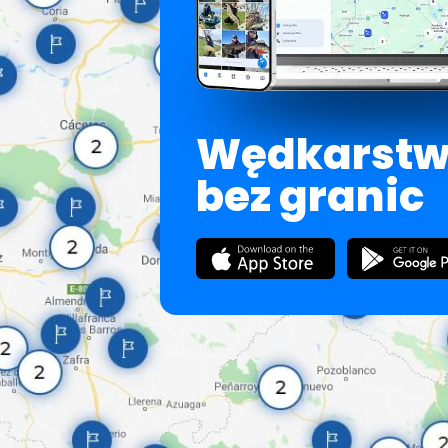
Wędkarst
bez granic