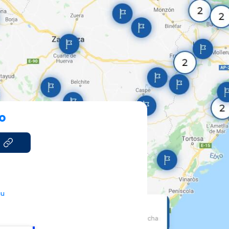
go
iu