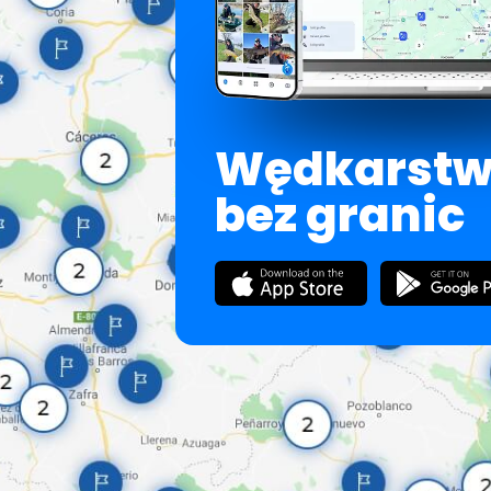
Wędkarst
bez granic