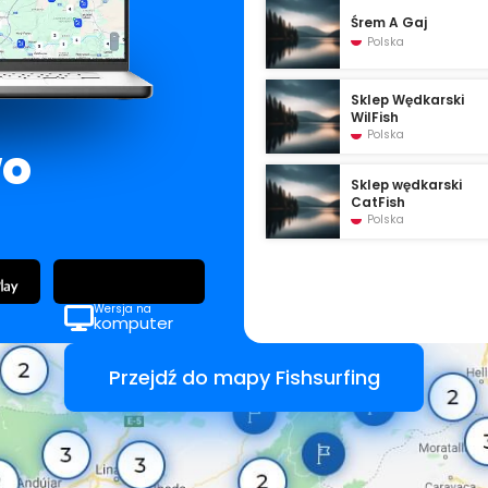
Śrem A Gaj
Polska
Sklep Wędkarski
WilFish
Polska
wo
Sklep wędkarski
CatFish
Polska
Wersja na
komputer
Przejdź do mapy Fishsurfing