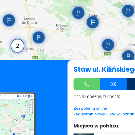
Staw ul. Kilińskie
GPS
52.086538; 17.009351
Zezwolenia online
Regulamin okręgu PZW w Poznan
Miejsca w pobliżu: