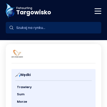
Fishsurfing
Targowisko
Wędki
Trawlery
Sum
Morze