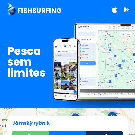
FISHSURFING
Pesca
sem
limites
Jámský rybnik