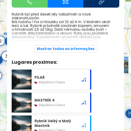
Rybník byl před deseti lety odbahněn a nově
zrekonstruován.
Má rozlohu 1 ha a hloubku od 1,5 až 4 m. V klidném okolí
lesů a luk. Rybník je bohatě zarybněn kaprem, amurem
o hmotnosti 2,5 až 12kg. Další nemalou osádku tvoří –
candáti, štiky,tolstolobici a okouni. Ryby jsou průběžně
dosazovány. V podzimním až jarním období jsou
vysazovány pstruzi a siveni. Při dobrých zimních
podmínkách je rybářům umožněn rybolov na dírkách.
Prostředí vhodné pro víkendovou relaxaci.
Mostrar todas as informações
Lugares proximos:
PILAŘ
República Checa
MASTNÍK 4
República Checa
Rybník Velký a Malý
Mastník
República Checa