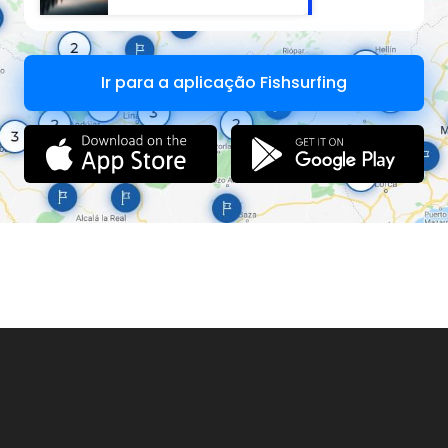
Rybník Velký Mastník nabízí možnost sportovního rybaření
metodou „chyť a pusť“ .
Rybník Malý Mastník má rozlohu 0,9ha. Na podzim roku
2024 byl kompletně vyloven a nově zarybněn.
Kapr 3-30kg
Ir para a aplicação Fishsurfing
Amur až 120cm
Jeseter, Candát, Okoun, Lín, Karas a neurčené množství bílé
ryby.
Rybník Malý Mastník nabízí možnost sportovního rybaření
metodou „chyť a pusť“ .
Od května roku 2025 nabízíme jedinečnou možnost
pronajmout si rybník Malý Mastník pouze pro sebe !
K dispozici je vám chytací molo u lovného místa s
karavanem a obytný vor, který bude spuštěn v květnu na
vodu. Podrobný popis a ceny pronájmu naleznete ZDE.