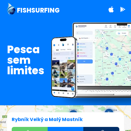
FISHSURFING
Pesca
sem
limites
Rybník Velký a Malý Mastník