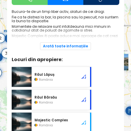
Bucura-te de un timp liber activ, alaturi de cei dragi.
Fie ca te distrezi la bar, la piscina sau la pescuit, noi suntem
la buna ta dispozitie.
Momentele de relaxare sunt intotdeauna mici minuni in
cotidianul atat de poluat de zgomote si stres.
Majestic Complex iti poate aduce mai aproape de cat crezi
mica ta bula de liniste.
Nu lasa cotidianul sa iti fure atentia de la tine.
Arată toate informațiile
Piscina pentru adulti, lac de pescuit, cazare la casute, sala
de evenimente si piscina pentru copii.
Locuri din apropiere:
Râul Lăpuș
România
Râul Bârsău
România
Majestic Complex
România