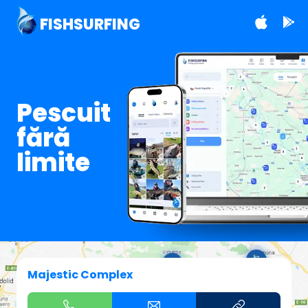
FISHSURFING
Pescuit
fără
limite
Majestic Complex