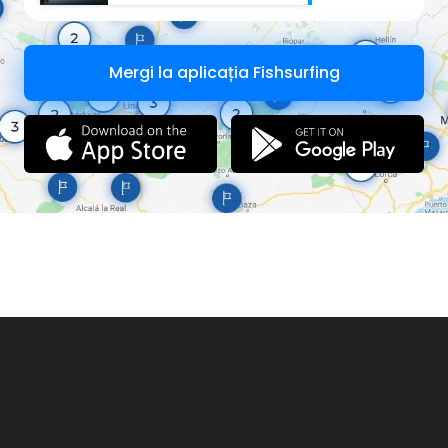
Mergi la aplicația Fishsurfing