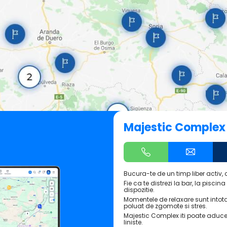
Majestic Complex
Bucura-te de un timp liber activ, a
Fie ca te distrezi la bar, la pisci
dispozitie.
Momentele de relaxare sunt intot
poluat de zgomote si stres.
Majestic Complex iti poate aduc
liniste.