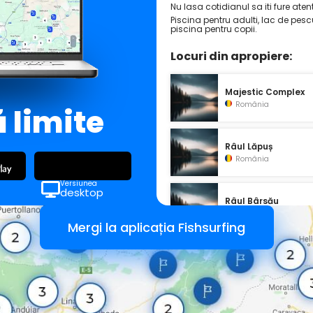
Nu lasa cotidianul sa iti fure atent
Piscina pentru adulti, lac de pesc
piscina pentru copii.
Locuri din apropiere:
Majestic Complex
România
ă limite
Râul Lăpuș
România
Versiunea
desktop
Râul Bârsău
România
Mergi la aplicația Fishsurfing