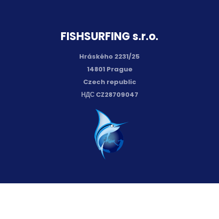
FISH­SURFING s.r.o.
Hráského 2231/25
14801 Prague
Czech republic
НДС CZ28709047