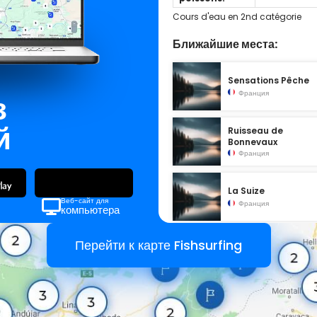
Cours d'eau en 2nd catégorie
Ближайшие места:
Sensations Pêche
Франция
з
й
Ruisseau de
Bonnevaux
Франция
La Suize
Веб-сайт для
Франция
компьютера
Перейти к карте Fishsurfing