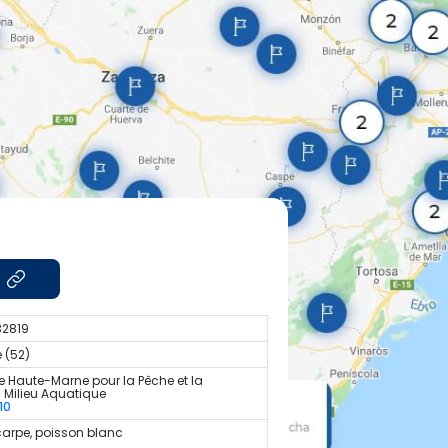
132819
 (52)
e Haute-Marne pour la Pêche et la
u Milieu Aquatique
10
carpe, poisson blanc