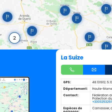
La Suize
GPS:
48.131912; 5.
Département:
Haute-Marne
Contact:
Fédération d
Protection d
+3303253251
Espèces de
Carnassier, 
poissons: