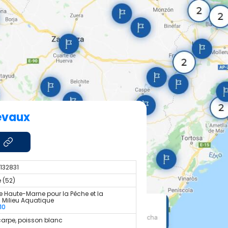
evaux
.132831
 (52)
e Haute-Marne pour la Pêche et la
u Milieu Aquatique
10
carpe, poisson blanc