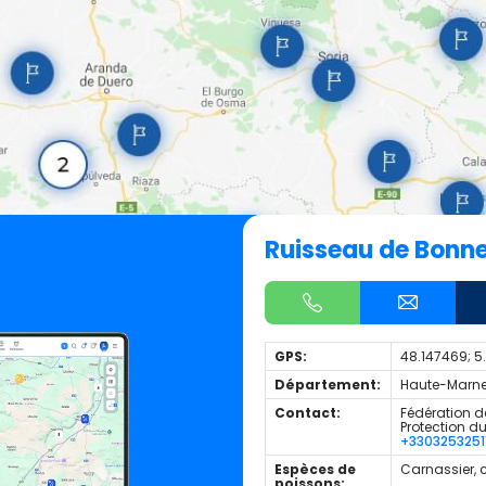
Ruisseau de Bonn
GPS:
48.147469; 5
Département:
Haute-Marne
Contact:
Fédération d
Protection d
+3303253251
Espèces de
Carnassier, 
poissons: