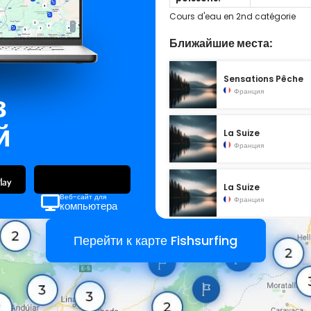
Cours d'eau en 2nd catégorie
Ближайшие места:
Sensations Pêche
Франция
з
й
La Suize
Франция
La Suize
Веб-сайт для
Франция
компьютера
Перейти к карте Fishsurfing